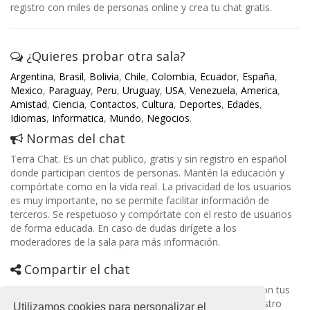
registro con miles de personas online y crea tu chat gratis.
¿Quieres probar otra sala?
Argentina
,
Brasil
,
Bolivia
,
Chile
,
Colombia
,
Ecuador
,
España
,
Mexico
,
Paraguay
,
Peru
,
Uruguay
,
USA
,
Venezuela
,
America
,
Amistad
,
Ciencia
,
Contactos
,
Cultura
,
Deportes
,
Edades
,
Idiomas
,
Informatica
,
Mundo
,
Negocios
.
Normas del chat
Terra Chat. Es un chat publico, gratis y sin registro en español
donde participan cientos de personas. Mantén la educación y
compórtate como en la vida real. La privacidad de los usuarios
es muy importante, no se permite facilitar información de
terceros. Se respetuoso y compórtate con el resto de usuarios
de forma educada. En caso de dudas dirígete a los
moderadores de la sala para más información.
Compartir el chat
Si tienes una página web o deseas compartir esta sala con tus
amigos, puedes hacerlo de diferentes formas desde nuestro
Utilizamos cookies para personalizar el